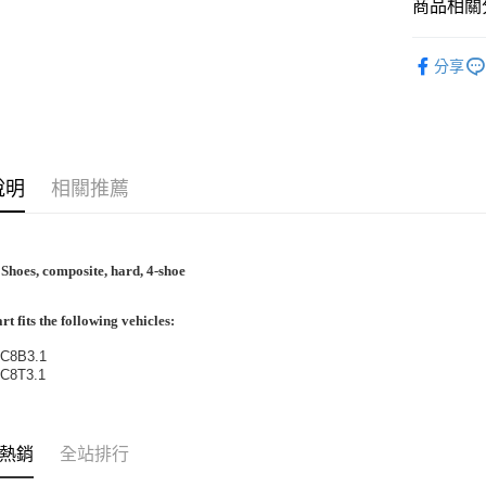
玉山商
台中商
商品相關分
元大商
聯邦商
台新國
華泰商
玉山商
悠遊付
元大商
台灣樂
【Team A
遠東國
台新國
玉山商
分享
永豐商
台灣樂
ATM付款
台新國
星展（
台灣樂
中國信
運送方式
說明
相關推薦
宅配
每筆NT$1
 Shoes, composite, hard, 4-shoe
rt fits the following vehicles:
C8B3.1
C8T3.1
熱銷
全站排行