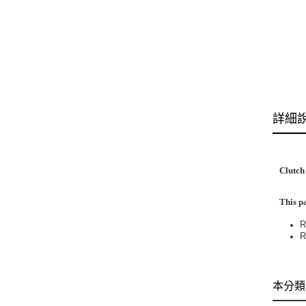
詳細
Clutch
This pa
R
R
本分類