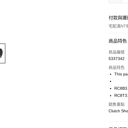
付款與運
宅配滿NT$
付款方式
商品特色
信用卡一
商品編號
5337342
信用卡分
商品特色
3 期 
This par
6 期 
合作金
華南商
12 期
RC8B3
合作金
上海商
華南商
RC8T3
24 期
合作金
國泰世
上海商
華南商
銷售重點
臺灣中
合作金
LINE Pay
國泰世
上海商
匯豐（
Clutch Sho
華南商
臺灣中
國泰世
聯邦商
Apple Pay
上海商
匯豐（
臺灣中
元大商
兆豐國
聯邦商
匯豐（
街口支付